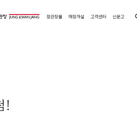
정관장몰
매장개설
고객센터
신문고
점!