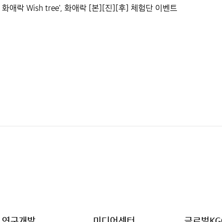
 화애락 Wish tree', 화애락 [본][진][후] 체험단 이벤트
연구개발
미디어센터
글로벌KG