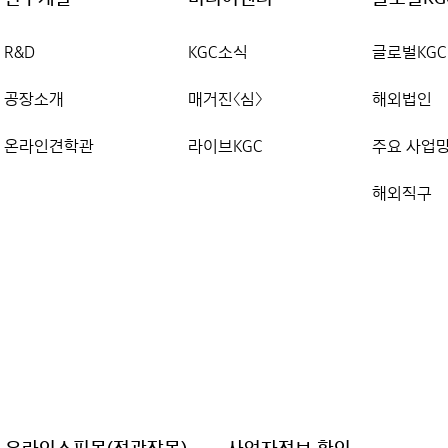
R&D
KGC소식
글로벌KGC
공장소개
매거진〈심〉
해외법인
온라인견학관
라이브KGC
주요 사업
해외직구