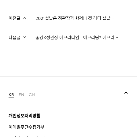
이전글
2021설날은 정관장과 함께! | 겟 레디 설날 윗 '정관장'
다음글
송강X정관장 에브리타임│에브리띵? 에브리타임!
KR
EN
CN
개인정보처리방침
이메일무단수집거부