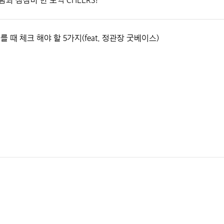
과 삼삼바 한 포씩 CHEERS!
를 때 체크 해야 할 5가지(feat. 정관장 굿베이스)