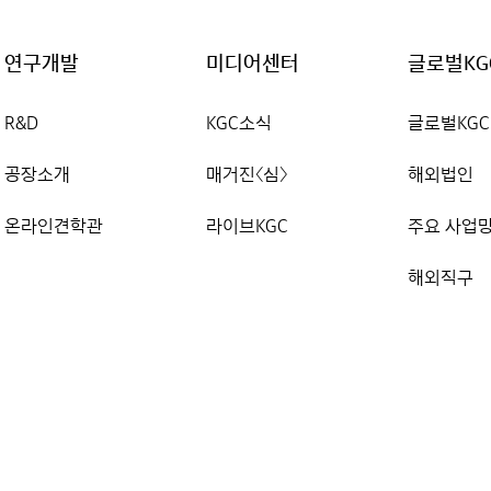
연구개발
미디어센터
글로벌KG
R&D
KGC소식
글로벌KGC
공장소개
매거진〈심〉
해외법인
온라인견학관
라이브KGC
주요 사업
해외직구