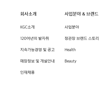
회사소개
사업분야 & 브랜드
KGC소개
사업분야
120여년의 발자취
정관장 브랜드 스토리
지속가능경영 및 공고
Health
매장정보 및 개설안내
Beauty
인재채용