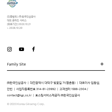
[인증범위] (주)한국인삼공사
대외 온라인 서비스
[유효기간] 2023.10.21
~ 2026.10.20
Family Site
㈜한국인삼공사
|
대전광역시 대덕구 벚꽃길 71(평촌동)
|
대표이사 임왕섭,
안빈
|
사업자등록번호 314-81-23992
|
고객센터 1588-2304 /
contact@kgc.co.kr
|
호스팅서비스제공자 ㈜한국인삼공사
© 2020 Korea Ginseng Corp.