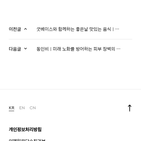
이전글
굿베이스와 함께하는 좋은날 맛있는 음식｜딸기 피타 샌드위치 레시피
다음글
동인비｜미래 노화를 방어하는 피부 장벽의 힘, 자생원액애센스
KR
EN
CN
개인정보처리방침