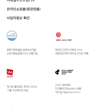
이메일무단수집거부
온라인쇼핑몰(정관장몰)
사업자정보 확인
공정거래위원회-한국소비자원
레드닷 디자인 어워드 2021
소비자중심경영(CCM) 인증기업
브랜드&커뮤니케이션 디자인 부문
2020 앤어워드
제17회 웹어워드 코리아 2020
디지털미디어&서비스 부문
‘기술 이노베이션 대상’
‘대기업 대상(Grand Prix)’