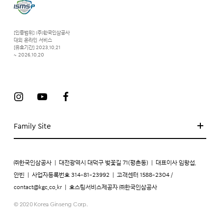
[인증범위] (주)한국인삼공사
대외 온라인 서비스
[유효기간] 2023.10.21
~ 2026.10.20
Family Site
㈜한국인삼공사
|
대전광역시 대덕구 벚꽃길 71(평촌동)
|
대표이사 임왕섭,
안빈
|
사업자등록번호 314-81-23992
|
고객센터 1588-2304 /
contact@kgc.co.kr
|
호스팅서비스제공자 ㈜한국인삼공사
© 2020 Korea Ginseng Corp.