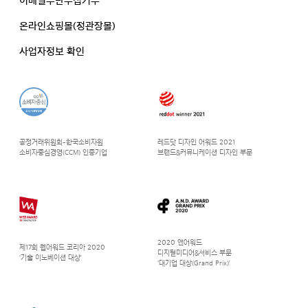
이메일무단수집거부
온라인쇼핑몰(정관장몰)
사업자정보 확인
공정거래위원회-한국소비자원
레드닷 디자인 어워드 2021
소비자중심경영(CCM) 인증기업
브랜드&커뮤니케이션 디자인 부문
2020 앤어워드
제17회 웹어워드 코리아 2020
디지털미디어&서비스 부문
‘기술 이노베이션 대상’
‘대기업 대상(Grand Prix)’