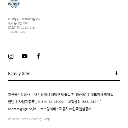
[인증범위] (주)한국인삼공사
대외 온라인 서비스
[유효기간] 2023.10.21
~ 2026.10.20
Family Site
㈜한국인삼공사
|
대전광역시 대덕구 벚꽃길 71(평촌동)
|
대표이사 임왕섭,
안빈
|
사업자등록번호 314-81-23992
|
고객센터 1588-2304 /
contact@kgc.co.kr
|
호스팅서비스제공자 ㈜한국인삼공사
© 2020 Korea Ginseng Corp.