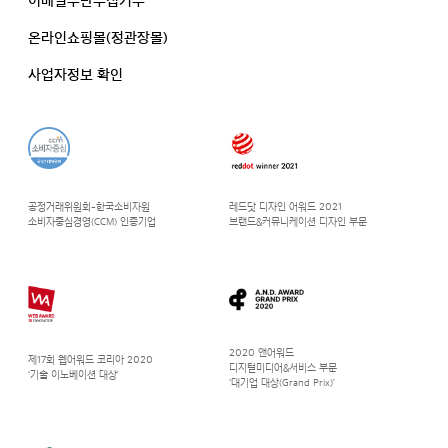
이메일무단수집거부
온라인쇼핑몰(정관장몰)
사업자정보 확인
공정거래위원회-한국소비자원
레드닷 디자인 어워드 2021
소비자중심경영(CCM) 인증기업
브랜드&커뮤니케이션 디자인 부문
2020 앤어워드
제17회 웹어워드 코리아 2020
디지털미디어&서비스 부문
‘기술 이노베이션 대상’
‘대기업 대상(Grand Prix)’