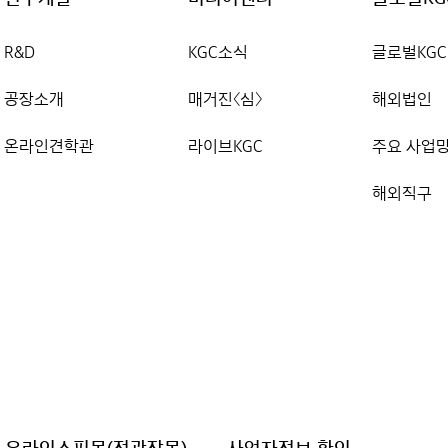
R&D
KGC소식
글로벌KGC
공장소개
매거진〈심〉
해외법인
온라인견학관
라이브KGC
주요 사업
해외직구