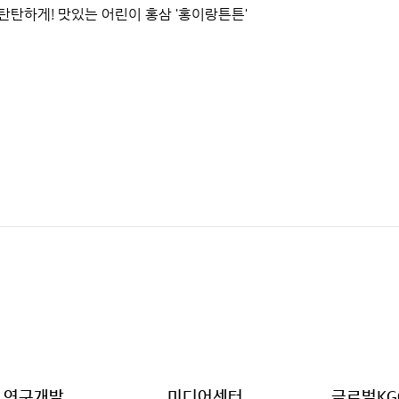
탄탄하게! 맛있는 어린이 홍삼 '홍이랑튼튼'
연구개발
미디어센터
글로벌KG