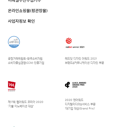
이메일무단수집거부
온라인쇼핑몰(정관장몰)
사업자정보 확인
공정거래위원회-한국소비자원
레드닷 디자인 어워드 2021
소비자중심경영(CCM) 인증기업
브랜드&커뮤니케이션 디자인 부문
2020 앤어워드
제17회 웹어워드 코리아 2020
디지털미디어&서비스 부문
‘기술 이노베이션 대상’
‘대기업 대상(Grand Prix)’