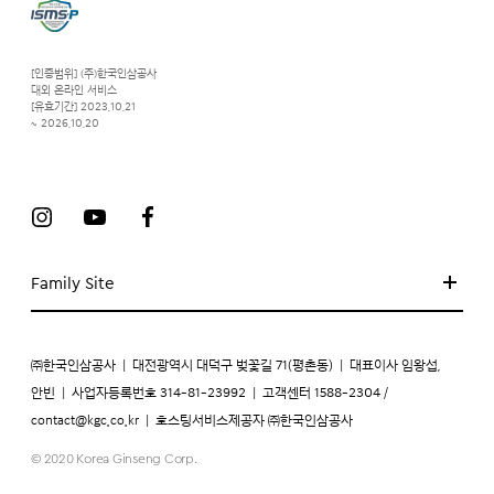
[인증범위] (주)한국인삼공사
대외 온라인 서비스
[유효기간] 2023.10.21
~ 2026.10.20
Family Site
㈜한국인삼공사
|
대전광역시 대덕구 벚꽃길 71(평촌동)
|
대표이사 임왕섭,
안빈
|
사업자등록번호 314-81-23992
|
고객센터 1588-2304 /
contact@kgc.co.kr
|
호스팅서비스제공자 ㈜한국인삼공사
© 2020 Korea Ginseng Corp.