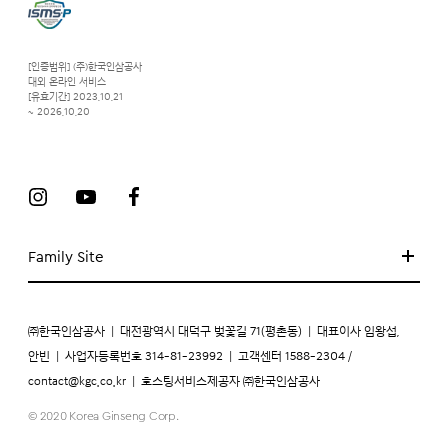
[인증범위] (주)한국인삼공사
대외 온라인 서비스
[유효기간] 2023.10.21
~ 2026.10.20
Family Site
㈜한국인삼공사
|
대전광역시 대덕구 벚꽃길 71(평촌동)
|
대표이사 임왕섭,
안빈
|
사업자등록번호 314-81-23992
|
고객센터 1588-2304 /
contact@kgc.co.kr
|
호스팅서비스제공자 ㈜한국인삼공사
© 2020 Korea Ginseng Corp.