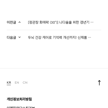
이전글
[정관장 화애락 (30")] 나다움을 위한 갱년기 터닝포인트, '화애락 터닝미'
다음글
두뇌 건강 케어로 기억력 개선까지! 신제품 화애락 와이즈미
KR
EN
CN
개인정보처리방침