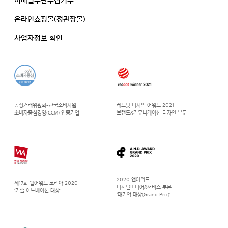
이메일무단수집거부
온라인쇼핑몰(정관장몰)
사업자정보 확인
공정거래위원회-한국소비자원
레드닷 디자인 어워드 2021
소비자중심경영(CCM) 인증기업
브랜드&커뮤니케이션 디자인 부문
2020 앤어워드
제17회 웹어워드 코리아 2020
디지털미디어&서비스 부문
‘기술 이노베이션 대상’
‘대기업 대상(Grand Prix)’