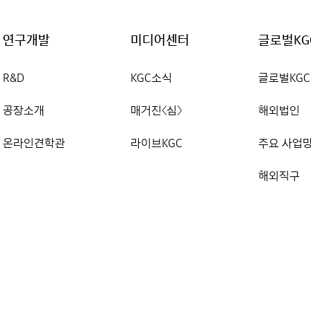
연구개발
미디어센터
글로벌KG
R&D
KGC소식
글로벌KGC
공장소개
매거진〈심〉
해외법인
온라인견학관
라이브KGC
주요 사업
해외직구