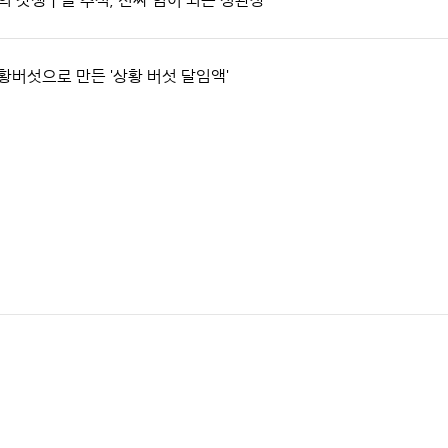
의 갓생ㅣ올 추석, 진짜 힘이 되는 정관장
황버섯으로 만든 '상황 버섯 달임액'