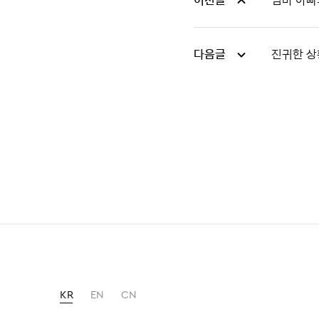
이전글
엄마 아빠
다음글
진귀한 상
KR
EN
CN