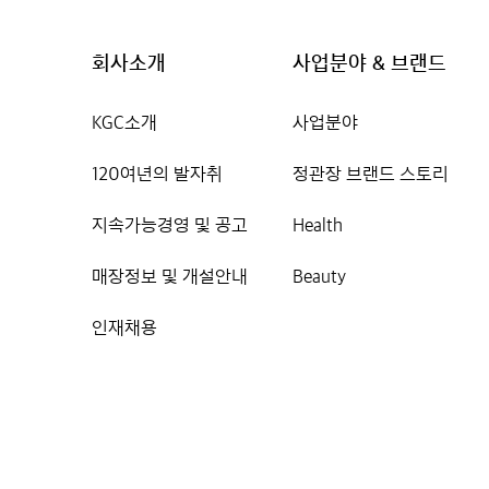
회사소개
사업분야 & 브랜드
KGC소개
사업분야
120여년의 발자취
정관장 브랜드 스토리
지속가능경영 및 공고
Health
매장정보 및 개설안내
Beauty
인재채용