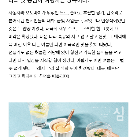
나의 첫 동남아 여행지는 방콕이다.
자동차와 오토바이가 뒤섞인 도로, 습하고 후끈한 공기, 된소리로
흩어지던 현지인들의 대화, 금빛 사원들…. 무엇보다 인상적이었던
것은 ‘똠얌꿍’이었다. 태국식 새우 수프, 그 소박한 한 그릇에 내
미각은 확장됐다. 더운 나라 특유의 시고 맵고 달고 짠맛. 그 매력에
푹 빠진 이후 나는 여름만 되면 이국적인 맛을 찾아 떠났다.
선풍기도 없는 허름한 식당에 앉아 향신료 가득한 음식들을 먹고
나면 다시 일상을 시작할 힘이 생겼다. 아쉽게도 이번 여름은 그럴
수 없게 됐다. 그래서 우리 집 식탁 위에 차려봤다. 태국, 베트남
그리고 하와이의 추억을 떠올리며!