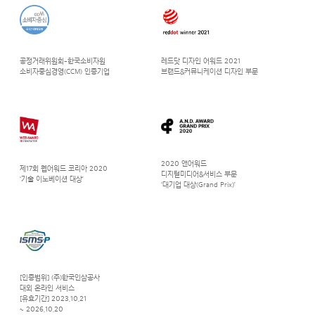
공정거래위원회-한국소비자원
레드닷 디자인 어워드 2021
소비자중심경영(CCM) 인증기업
브랜드&커뮤니케이션 디자인 부문
2020 앤어워드
제17회 웹어워드 코리아 2020
디지털미디어&서비스 부문
‘기술 이노베이션 대상’
‘대기업 대상(Grand Prix)’
[인증범위] (주)한국인삼공사
대외 온라인 서비스
[유효기간] 2023.10.21
~ 2026.10.20