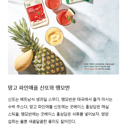
망고 파인애플 신또와 땡모반
신또는 베트남식 생과일 스무디, 땡모반은 태국에서 즐겨 마시는
수박 주스다. 망고 파인애플 신또에는 굿베이스 홍삼담은 매실
스틱을, 땡모반에는 굿베이스 홍삼담은 석류를 넣어보자. 영양
섭취는 물론 새콤달콤한 풍미도 짙어진다.