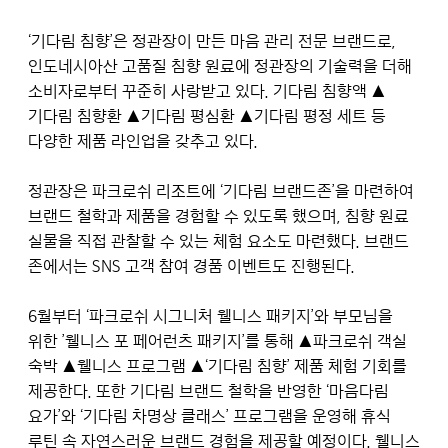
‘기다림 침향’은 정관장이 만든 마음 관리 전문 브랜드로,
인도네시아산 고품질 침향 원료에 정관장의 기술력을 더해
소비자로부터 꾸준히 사랑받고 있다. 기다림 침향액 ▲
기다림 침향환 ▲기다림 평심환 ▲기다림 평정 세트 등
다양한 제품 라인업을 갖추고 있다.
정관장은 파크로쉬 리조트에 ‘기다림 브랜드존’을 마련하여
브랜드 철학과 제품을 경험할 수 있도록 했으며, 침향 원료
실물을 직접 관찰할 수 있는 체험 요소도 마련했다. 브랜드
존에서는 SNS 고객 참여 경품 이벤트도 진행된다.
6월부터 ‘파크로쉬 시그니처 웰니스 패키지’와 부모님을
위한 ’웰니스 포 페어런츠 패키지’를 통해 ▲파크로쉬 객실
숙박 ▲웰니스 프로그램 ▲‘기다림 침향’ 제품 체험 기회를
제공한다. 또한 기다림 브랜드 철학을 반영한 ‘마음다림
요가’와 ‘기다림 차명상 클래스’ 프로그램을 운영해 휴식
루틴 속 자연스러운 브랜드 경험을 제공할 예정이다. 웰니스