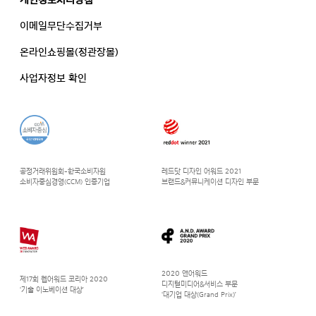
이메일무단수집거부
온라인쇼핑몰(정관장몰)
사업자정보 확인
공정거래위원회-한국소비자원
레드닷 디자인 어워드 2021
소비자중심경영(CCM) 인증기업
브랜드&커뮤니케이션 디자인 부문
2020 앤어워드
제17회 웹어워드 코리아 2020
디지털미디어&서비스 부문
‘기술 이노베이션 대상’
‘대기업 대상(Grand Prix)’