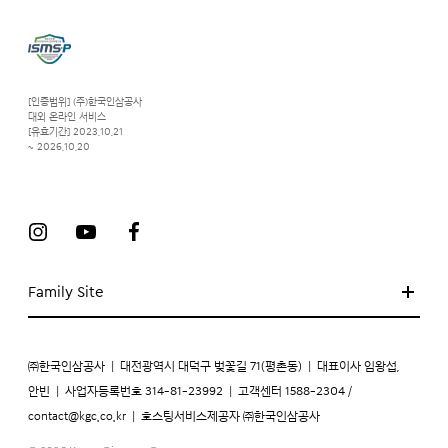
[인증범위] (주)한국인삼공사
대외 온라인 서비스
[유효기간] 2023.10.21
~ 2026.10.20
Family Site
㈜한국인삼공사
|
대전광역시 대덕구 벚꽃길 71(평촌동)
|
대표이사 임왕섭,
안빈
|
사업자등록번호 314-81-23992
|
고객센터 1588-2304 /
contact@kgc.co.kr
|
호스팅서비스제공자 ㈜한국인삼공사